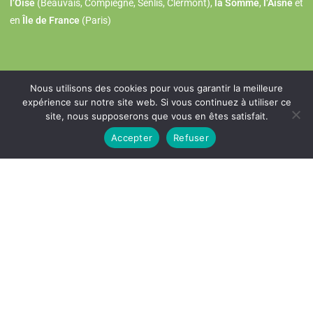
l’Oise
(Beauvais, Compiègne, Senlis, Clermont),
la Somme
,
l’Aisne
et
en
Île de France
(Paris)
Nous utilisons des cookies pour vous garantir la meilleure
expérience sur notre site web. Si vous continuez à utiliser ce
site, nous supposerons que vous en êtes satisfait.
Accepter
Refuser
contact@sas-garcia.com
Nous répondons dans les 24 heures
Une question?